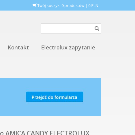
Twój koszyk:
0
produktów
|
0
PLN
Kontakt
Electrolux zapytanie
 do AMICA CANDY ELECTROLUX