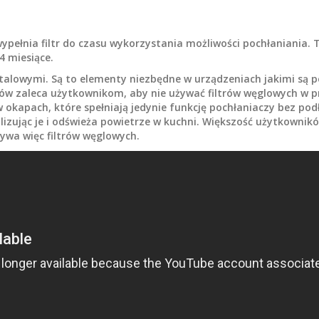
ełnia filtr do czasu wykorzystania możliwości pochłaniania. To
4 miesiące.
etalowymi. Są to elementy niezbędne w urządzeniach jakimi są 
w zaleca użytkownikom, aby nie używać filtrów węglowych w p
kapach, które spełniają jedynie funkcję pochłaniaczy bez podł
lizując je i odświeża powietrze w kuchni. Większość użytkowni
ywa więc filtrów węglowych.