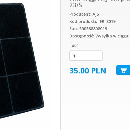
23/S
Producent:
AJS
Kod produktu:
FR-8019
Ean:
590538808019
Dostępność:
Wysyłka w ciągu 
Ilość:
35.00
PLN