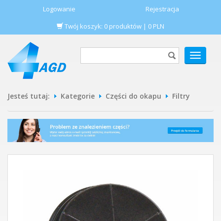
Logowanie
Rejestracja
Twój koszyk:
0
produktów
|
0
PLN
POKAŻ
MENU
Jesteś tutaj:
Kategorie
Części do okapu
Filtry