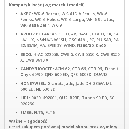
Kompatybilność (wg marek i modeli)
AKPO:
WK-6 Boreas, WK-6 ISLA Feniks, WK-6
Feniks, WK-6 Helios, WK-6 Largo, WK-6 Stratus,
WK-8 Isla Zefir, WK-9
ARDO / POLAR:
ANGOLO, AR, BASIC, CL/CO, EA, KA,
LA/LUX, N3/NA/NA61SLI, OSC 6461, PC, PLUSAR, RA,
S2/S3/SA, VA, SPEEDY, WIND;
N360/50, Cn60
BECO:
H-AC 622558, CWB 6, CWB 6550 X, CWB 9550
X, CWB 9610 X
CANDY/HOOCER:
ACM 62, CTB 66, CTB 96, Titanit,
Onyx 60/90, QFD-600 ED, QFS-600ED, QUARZ
HONEYWEEL:
Granat, Jade, Jade DH-835W, ML-
600 ED, NL 600 ED
LIDL:
0020, 492001, QU2kB2BP, Tanda 90 ED, SC
020230
SMEG:
FLT5, FLT6
Ważne – zgodność
Przed zakupem porównaj
model okapu
oraz
wymiary