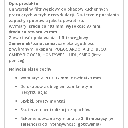
Opis produktu
Uniwersalny filtr węglowy do okapów kuchennych
pracujących w trybie recyrkulacji. Skutecznie pochłania
zapachy i poprawia jakość powietrza.
Wymiary:
średnica 193 mm
,
wysokość 37 mm
,
średnica otworu 29 mm
.
Zawartość opakowania:
1 filtr węglowy
.
Zamiennik/oznaczenia:
szeroka zgodność
z wybranymi okapami POLAR, ARDO. AKPO, BECO,
CANDY/HOOCER, HONEYWEEL, LIDL, SMEG (lista
poniżej).
Najważniejsze cechy
Wymiary:
Ø193 × 37 mm
, otwór
Ø29 mm
Do okapów z obiegiem zamkniętym
(recyrkulacja)
Szybki, prosty montaż
Skuteczna neutralizacja zapachów
Rekomendowana wymiana co
3–6 miesięcy
(w
zależności od intensywności gotowania)