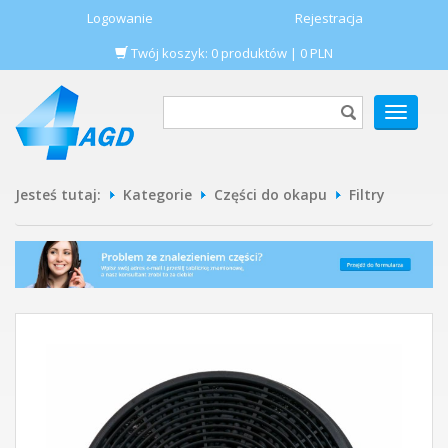
Logowanie
Rejestracja
Twój koszyk:
0
produktów
|
0
PLN
POKAŻ
MENU
Jesteś tutaj:
Kategorie
Części do okapu
Filtry