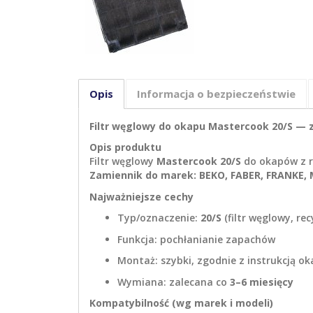
Opis
Informacja o bezpieczeństwie
Filtr węglowy do okapu Mastercook 20/S —
Opis produktu
Filtr węglowy
Mastercook 20/S
do okapów z r
Zamiennik do marek:
BEKO, FABER, FRANKE
Najważniejsze cechy
Typ/oznaczenie:
20/S
(filtr węglowy, rec
Funkcja: pochłanianie zapachów
Montaż: szybki, zgodnie z instrukcją o
Wymiana: zalecana co
3–6 miesięcy
Kompatybilność (wg marek i modeli)