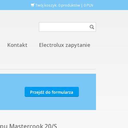
Twój koszyk:
0
produktów
|
0
PLN
Kontakt
Electrolux zapytanie
apu Mastercook 20/S