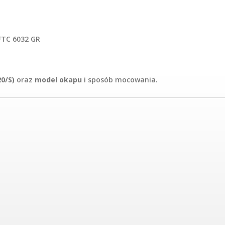
 FTC 6032 GR
20/S)
oraz
model okapu
i sposób mocowania.