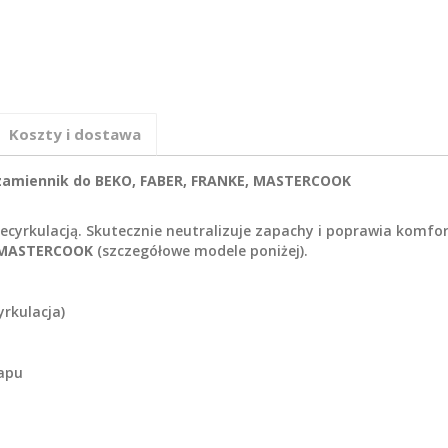
Koszty i dostawa
 zamiennik do BEKO, FABER, FRANKE, MASTERCOOK
ecyrkulacją. Skutecznie neutralizuje zapachy i poprawia komfo
, MASTERCOOK
(szczegółowe modele poniżej).
yrkulacja)
kapu