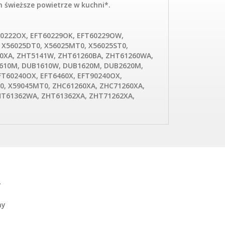
 świeższe powietrze w kuchni*.
60222OX, EFT60229OK, EFT60229OW,
 X56025DT0, X56025MT0, X56025ST0,
60XA, ZHT5141W, ZHT61260BA, ZHT61260WA,
1610M, DUB1610W, DUB1620M, DUB2620M,
FT60240OX, EFT6460X, EFT90240OX,
0, X59045MT0, ZHC61260XA, ZHC71260XA,
HT61362WA, ZHT61362XA, ZHT71262XA,
y
ny