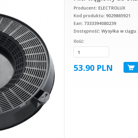
Producent:
ELECTROLUX
Kod produktu:
9029865921
Ean:
7333394080239
Dostępność:
Wysyłka w ciągu 
Ilość:
53.90
PLN