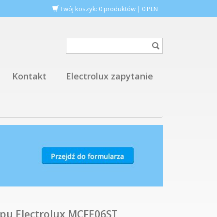
Twój koszyk:
0
produktów
|
0
PLN
Kontakt
Electrolux zapytanie
apu Electrolux MCFE06ST