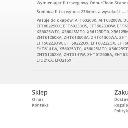
Wymieniając filtr węglowy OdourClean Standa
Średnica filtra wynosi 236mm, a wysokość —
Pasuje do okapów: AFT60200K, AFT60200W, D
EFT60229OX, EFT60233OS, EFT60233OW, EFT60
X56025WT0, X56043MT0, X56125DT0, X56125
ZHT61260XA, ZHT61360BA, ZHT61360WA, ZHT
EFT50222OW, EFT50222OX, EFT60222OX, EFT6
FHT6141W, X56025DT0, X56025MT0, X56025ST
ZHT51262XA, ZHT5141W, ZHT61260BA, ZHT61
LFU216X, LFU215X
Sklep
Zak
O nas
Dosta
Kontakt
Regul
Polity