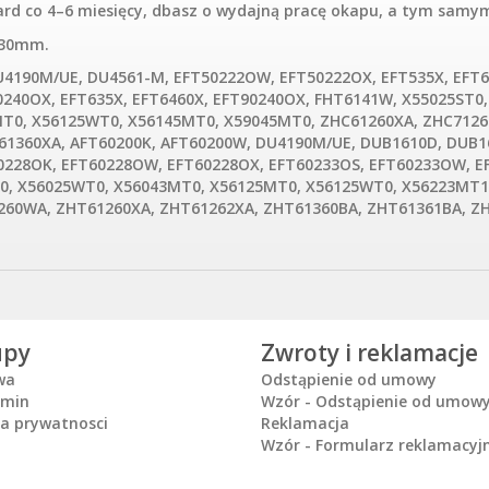
rd co 4–6 miesięcy, dbasz o wydajną pracę okapu, a tym samym
 30mm.
U4190M/UE, DU4561-M, EFT50222OW, EFT50222OX, EFT535X, EFT
240OX, EFT635X, EFT6460X, EFT90240OX, FHT6141W, X55025ST0,
MT0, X56125WT0, X56145MT0, X59045MT0, ZHC61260XA, ZHC712
61360XA, AFT60200K, AFT60200W, DU4190M/UE, DUB1610D, DUB
0228OK, EFT60228OW, EFT60228OX, EFT60233OS, EFT60233OW, E
0, X56025WT0, X56043MT0, X56125MT0, X56125WT0, X56223MT1
260WA, ZHT61260XA, ZHT61262XA, ZHT61360BA, ZHT61361BA, Z
upy
Zwroty i reklamacje
wa
Odstąpienie od umowy
amin
Wzór - Odstąpienie od umow
ka prywatnosci
Reklamacja
Wzór - Formularz reklamacyj