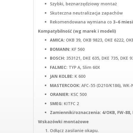
Szybki, beznarzędziowy montaż
Skuteczna neutralizacja zapachów
Rekomendowana wymiana co
3–6 mies
Kompatybilność (wg marek i modeli)
AMICA:
OKB 39, OKB 9823, OKE 6222, OKE
BOMANN:
KF 560
BOSCH:
353121, DKE 635, DKE 735, DKE 9
FALMEC:
TYP A, Slim 60X
JAN KOLBE:
K 600
MASTERCOOK:
AFC-55 (D210/K186), WK-
ORANIER:
KSC 500
SMEG:
KITFC 2
Zamienniki/oznaczenia:
4/OKB, FW-88, 
Wskazówki montażowe
Odłącz zasilanie okapu.