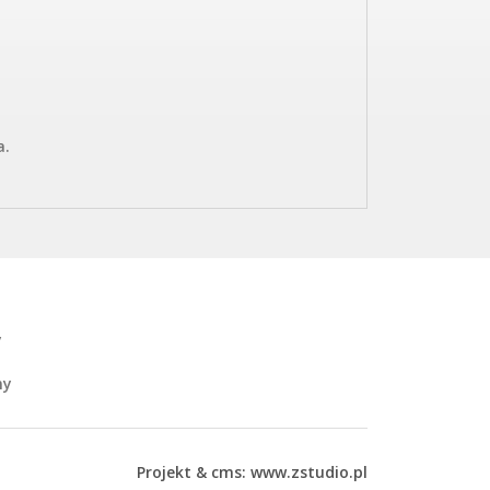
a.
y
ny
Projekt &
cms
:
www.zstudio.pl