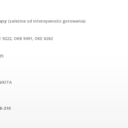
ięcy
(zależnie od intensywności gotowania)
 9222, OKB 9491, OKE 6262
35
NIKITA
B-210