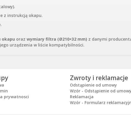
talowy).
e z instrukcją okapu.
.
u okapu
oraz
wymiary filtra (Ø210×32 mm)
z danymi producent
ego urządzenia w liście kompatybilności.
upy
Zwroty i reklamacje
wa
Odstąpienie od umowy
amin
Wzór - Odstąpienie od umow
ka prywatnosci
Reklamacja
Wzór - Formularz reklamacyj