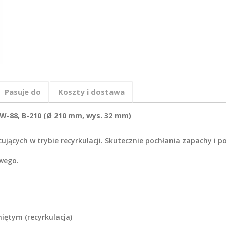
Pasuje do
Koszty i dostawa
FW-88, B-210 (Ø 210 mm, wys. 32 mm)
cujących w trybie recyrkulacji. Skutecznie pochłania zapachy i 
wego.
iętym (recyrkulacja)