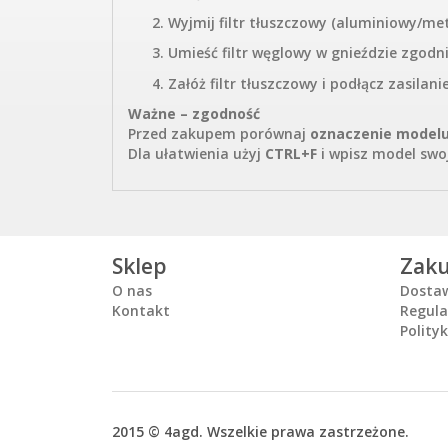
Wyjmij filtr tłuszczowy (aluminiowy/me
Umieść filtr węglowy w gnieździe zgodni
Załóż filtr tłuszczowy i podłącz zasilanie
Ważne – zgodność
Przed zakupem porównaj
oznaczenie model
Dla ułatwienia użyj
CTRL+F
i wpisz model swoj
Sklep
Zak
O nas
Dosta
Kontakt
Regul
Polity
2015 © 4agd. Wszelkie prawa zastrzeżone.