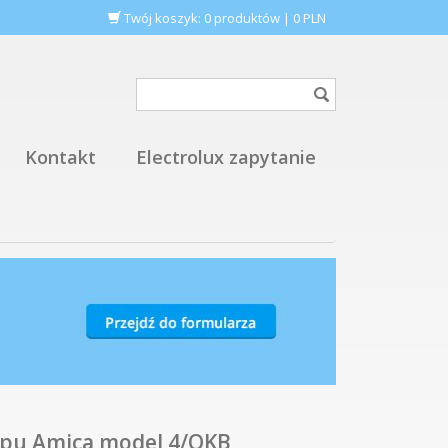
Twój koszyk:
0
produktów
|
0
PLN
Kontakt
Electrolux zapytanie
apu Amica model 4/OKB