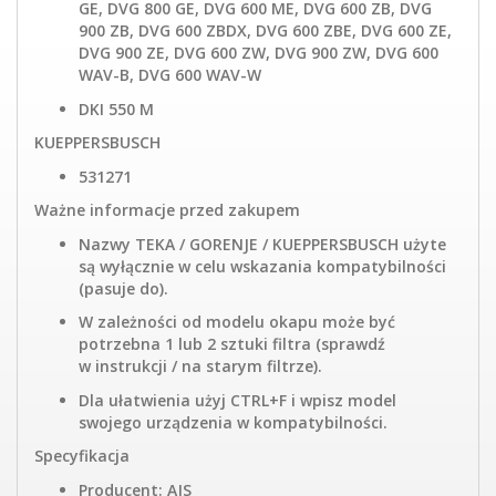
GE, DVG 800 GE, DVG 600 ME, DVG 600 ZB, DVG
900 ZB, DVG 600 ZBDX, DVG 600 ZBE, DVG 600 ZE,
DVG 900 ZE, DVG 600 ZW, DVG 900 ZW, DVG 600
WAV-B, DVG 600 WAV-W
DKI 550 M
KUEPPERSBUSCH
531271
Ważne informacje przed zakupem
Nazwy TEKA / GORENJE / KUEPPERSBUSCH użyte
są wyłącznie w celu wskazania kompatybilności
(pasuje do).
W zależności od modelu okapu może być
potrzebna 1 lub 2 sztuki filtra (sprawdź
w instrukcji / na starym filtrze).
Dla ułatwienia użyj CTRL+F i wpisz model
swojego urządzenia w kompatybilności.
Specyfikacja
Producent: AJS