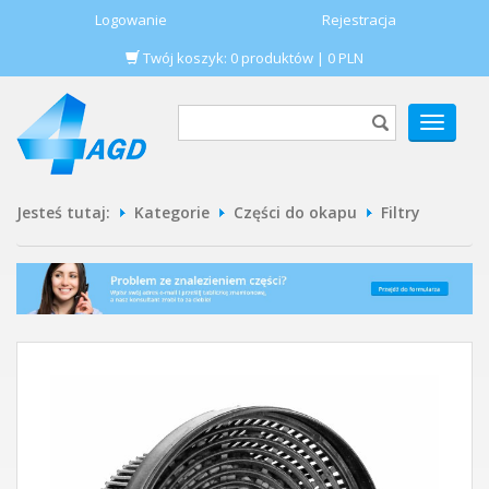
Logowanie
Rejestracja
Twój koszyk:
0
produktów
|
0
PLN
POKAŻ
MENU
Jesteś tutaj:
Kategorie
Części do okapu
Filtry