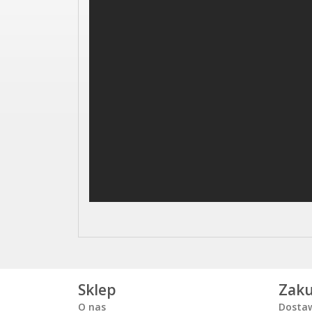
Sklep
Zak
O nas
Dosta