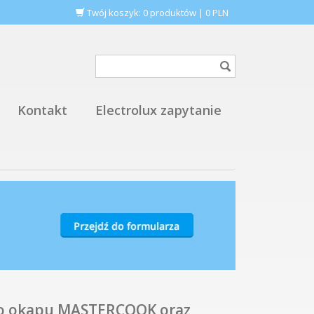
Twój koszyk:
0
produktów
|
0
PLN
Kontakt
Electrolux zapytanie
 do okapu MASTERCOOK oraz