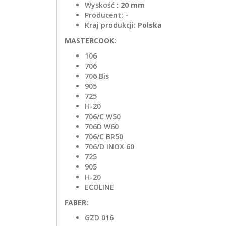
Wyskość
: 20 mm
Producent:
-
Kraj produkcji:
Polska
MASTERCOOK:
106
706
706 Bis
905
725
H-20
706/C W50
706D W60
706/C BR50
706/D INOX 60
725
905
H-20
ECOLINE
FABER:
GZD 016