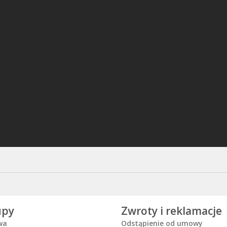
upy
Zwroty i reklamacje
wa
Odstąpienie od umowy