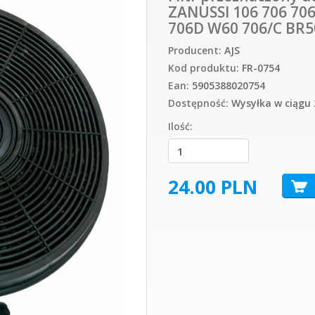
ZANUSSI 106 706 706
706D W60 706/C BR50
Producent:
AJS
Kod produktu:
FR-0754
Ean:
5905388020754
Dostępność:
Wysyłka w ciągu 
Ilość:
24.00
PLN