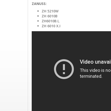
ZANUSS:
ZH 5210W
ZH 6010B
ZH6010B.I,
ZH 6010 X.I