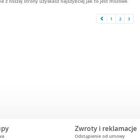
ie z nsszej strony uzyskasz najszybciej jak to jest możliwe.
1
2
3
upy
Zwroty i reklamacje
wa
Odstąpienie od umowy