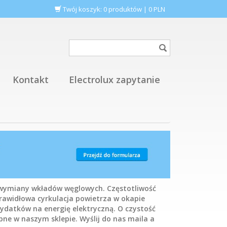
Twój koszyk:
0
produktów
|
0
PLN
Kontakt
Electrolux zapytanie
wymiany wkładów węglowych. Częstotliwość
Prawidłowa cyrkulacja powietrza w okapie
ydatków na energię elektryczną. O czystość
pne w naszym sklepie. Wyślij do nas maila a