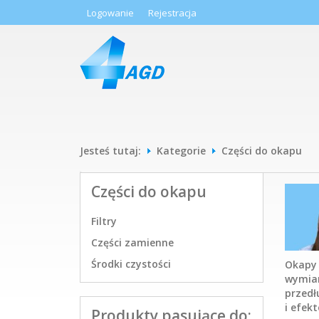
Logowanie
Rejestracja
Jesteś tutaj:
Kategorie
Części do okapu
Części do okapu
Filtry
Części zamienne
Środki czystości
Okapy 
wymian
przedł
i efek
Produkty pasujące do: