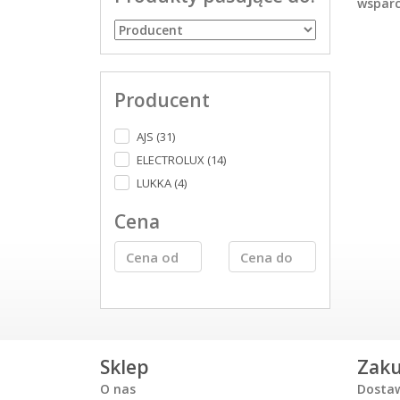
wsparc
Producent
AJS (31)
ELECTROLUX (14)
LUKKA (4)
Cena
Sklep
Zak
O nas
Dosta