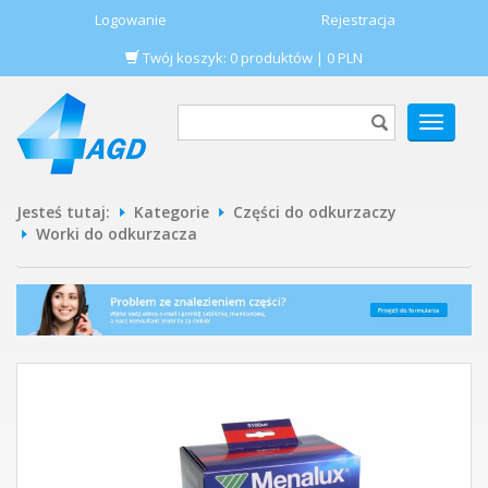
Logowanie
Rejestracja
Twój koszyk:
0
produktów
|
0
PLN
POKAŻ
MENU
Jesteś tutaj:
Kategorie
Części do odkurzaczy
Worki do odkurzacza