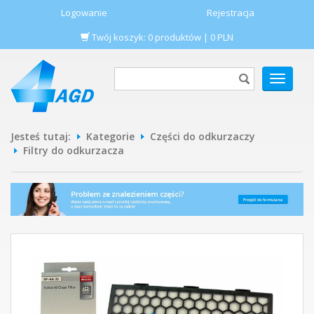
Logowanie
Rejestracja
Twój koszyk:
0
produktów
|
0
PLN
POKAŻ
MENU
Jesteś tutaj:
Kategorie
Części do odkurzaczy
Filtry do odkurzacza