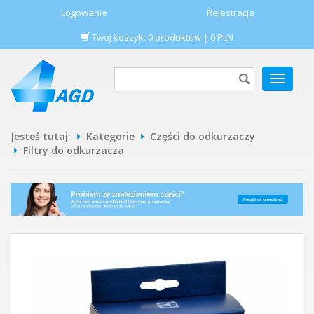
Logowanie
Rejestracja
Twój koszyk:
0
produktów
|
0
PLN
POKAŻ
MENU
Jesteś tutaj:
Kategorie
Części do odkurzaczy
Filtry do odkurzacza