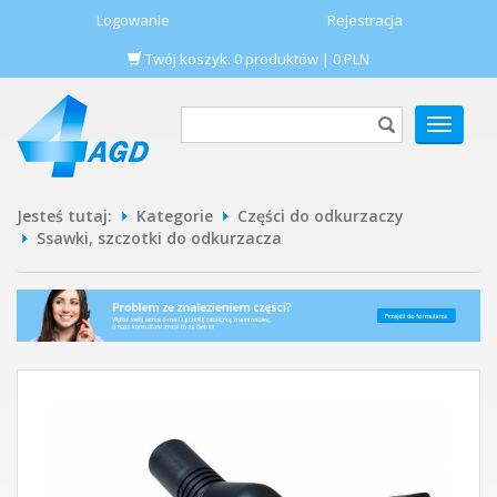
Logowanie
Rejestracja
Twój koszyk:
0
produktów
|
0
PLN
POKAŻ
MENU
Jesteś tutaj:
Kategorie
Części do odkurzaczy
Ssawki, szczotki do odkurzacza