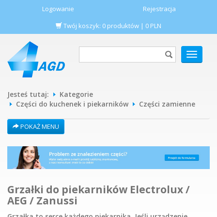
Logowanie
Rejestracja
Twój koszyk:
0
produktów
|
0
PLN
POKAŻ
MENU
Jesteś tutaj:
Kategorie
Części do kuchenek i piekarników
Części zamienne
POKAŻ MENU
Grzałki do piekarników Electrolux /
AEG / Zanussi
Grzałka to serce każdego piekarnika. Jeśli urządzenie