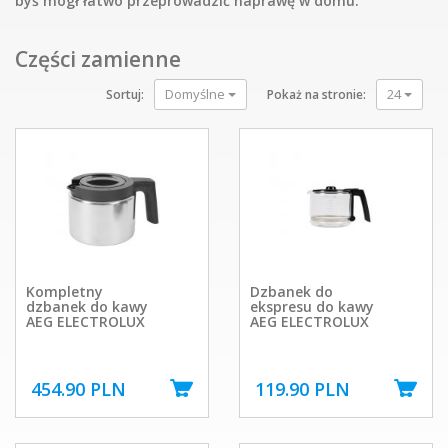
byś mógł łatwo przeprowadzić naprawę w domu.
Części zamienne
Domyślne
24
Sortuj:
Pokaż na stronie:
Kompletny
Dzbanek do
dzbanek do kawy
ekspresu do kawy
AEG ELECTROLUX
AEG ELECTROLUX
454.90 PLN
119.90 PLN