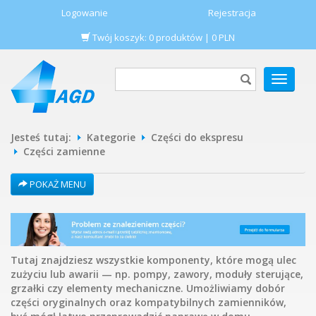
Logowanie
Rejestracja
Twój koszyk:
0
produktów
|
0
PLN
POKAŻ
MENU
Jesteś tutaj:
Kategorie
Części do ekspresu
Części zamienne
POKAŻ MENU
Tutaj znajdziesz wszystkie komponenty, które mogą ulec
zużyciu lub awarii — np. pompy, zawory, moduły sterujące,
grzałki czy elementy mechaniczne. Umożliwiamy dobór
części oryginalnych oraz kompatybilnych zamienników,