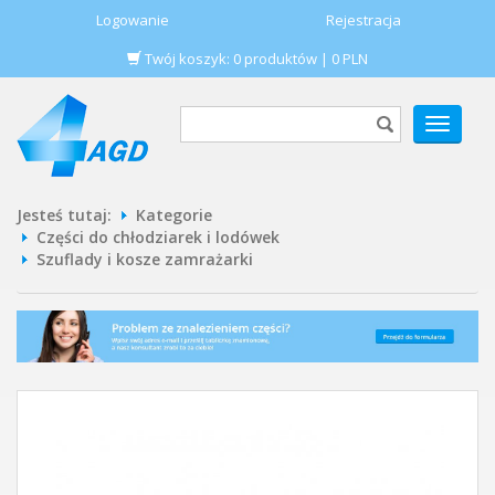
Logowanie
Rejestracja
Twój koszyk:
0
produktów
|
0
PLN
POKAŻ
MENU
Jesteś tutaj:
Kategorie
Części do chłodziarek i lodówek
Szuflady i kosze zamrażarki