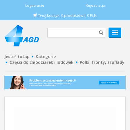
Logowanie
Rejestracja
Twój koszyk:
0
produktów
|
0
PLN
POKAŻ
MENU
Jesteś tutaj:
Kategorie
Części do chłodziarek i lodówek
Półki, fronty, szuflady