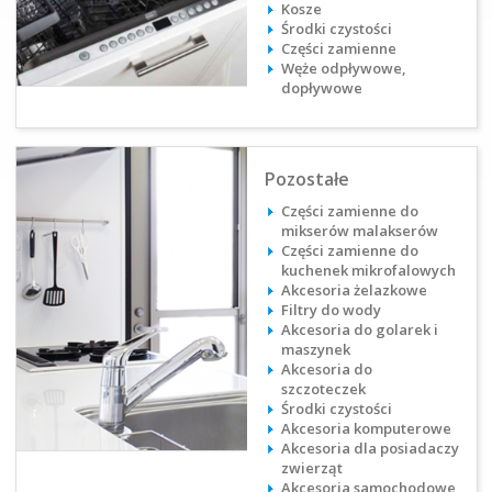
Kosze
Środki czystości
Części zamienne
Węże odpływowe,
dopływowe
Pozostałe
Części zamienne do
mikserów malakserów
Części zamienne do
kuchenek mikrofalowych
Akcesoria żelazkowe
Filtry do wody
Akcesoria do golarek i
maszynek
Akcesoria do
szczoteczek
Środki czystości
Akcesoria komputerowe​
Akcesoria dla posiadaczy
zwierząt​
Akcesoria samochodowe​