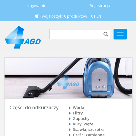
Logowanie
Rejestracja
Twój koszyk:
0
produktów
|
0
PLN
POKAŻ
MENU
Części do odkurzaczy
Worki
Filtry
Zapachy
Rury, węże
Ssawki, szczotki
Części zamienne