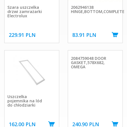
Szara uszczelka
2062946138
drzwi zamrażarki
HINGE,BOTTOM,COMPLETE
Electrolux
229.91 PLN
83.91 PLN
2084759048 DOOR
GASKET,578X682,
OMEGA
Uszczelka
pojemnika na lód
do chłodziarki
162.00 PLN
240.90 PLN