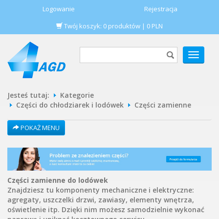
Logowanie
Rejestracja
Twój koszyk:
0
produktów
|
0
PLN
POKAŻ
MENU
Jesteś tutaj:
Kategorie
Części do chłodziarek i lodówek
Części zamienne
POKAŻ MENU
Części zamienne do lodówek
Znajdziesz tu komponenty mechaniczne i elektryczne:
agregaty, uszczelki drzwi, zawiasy, elementy wnętrza,
oświetlenie itp. Dzięki nim możesz samodzielnie wykonać