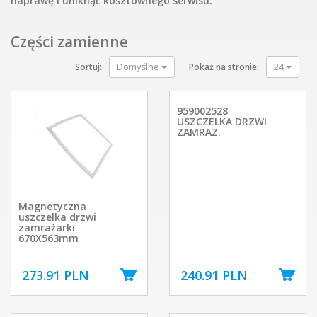
naprawę i uniknąć kosztownego serwisu.
Części zamienne
Domyślne
24
Sortuj:
Pokaż na stronie:
959002528
USZCZELKA DRZWI
ZAMRAZ.
Magnetyczna
uszczelka drzwi
zamrażarki
670X563mm
273.91 PLN
240.91 PLN