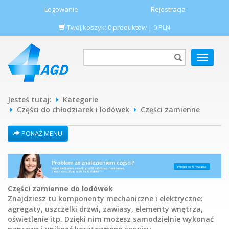
Logowanie
Rejestracja
Twój koszyk:
0
produktów
|
0
PLN
POKAŻ
MENU
Jesteś tutaj:
Kategorie
Części do chłodziarek i lodówek
Części zamienne
POKAŻ MENU
Części zamienne do lodówek
Znajdziesz tu komponenty mechaniczne i elektryczne:
agregaty, uszczelki drzwi, zawiasy, elementy wnętrza,
oświetlenie itp. Dzięki nim możesz samodzielnie wykonać