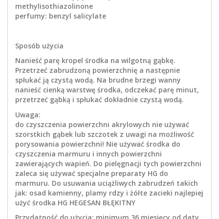
methylisothiazolinone
perfumy: benzyl salicylate
Sposób użycia
Nanieść parę kropel środka na wilgotną gąbkę.
Przetrzeć zabrudzoną powierzchnię a następnie
spłukać ją czystą wodą. Na brudne brzegi wanny
nanieść cienką warstwę środka, odczekać parę minut,
przetrzeć gąbką i spłukać dokładnie czystą wodą.
Uwaga:
do czyszczenia powierzchni akrylowych nie używać
szorstkich gąbek lub szczotek z uwagi na możliwość
porysowania powierzchni! Nie używać środka do
czyszczenia marmuru i innych powierzchni
zawierających wapień. Do pielęgnacji tych powierzchni
zaleca się używać specjalne preparaty HG do
marmuru. Do usuwania uciążliwych zabrudzeń takich
jak: osad kamienny, plamy rdzy i żółte zacieki najlepiej
użyć środka HG HEGESAN BŁĘKITNY
Przydatność do użycia: minimum 36 miesięcy od daty