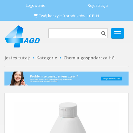
Logowanie
Rejestracja
Twój koszyk:
0
produktów
|
0
PLN
POKAŻ
MENU
Jesteś tutaj:
Kategorie
Chemia gospodarcza HG