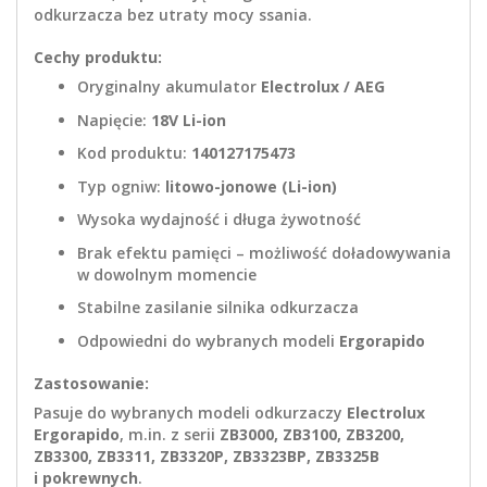
odkurzacza bez utraty mocy ssania.
Cechy produktu:
Oryginalny akumulator
Electrolux / AEG
Napięcie:
18V Li-ion
Kod produktu:
140127175473
Typ ogniw:
litowo-jonowe (Li-ion)
Wysoka wydajność i długa żywotność
Brak efektu pamięci – możliwość doładowywania
w dowolnym momencie
Stabilne zasilanie silnika odkurzacza
Odpowiedni do wybranych modeli
Ergorapido
Zastosowanie:
Pasuje do wybranych modeli odkurzaczy
Electrolux
Ergorapido
, m.in. z serii
ZB3000, ZB3100, ZB3200,
ZB3300, ZB3311, ZB3320P, ZB3323BP, ZB3325B
i pokrewnych
.