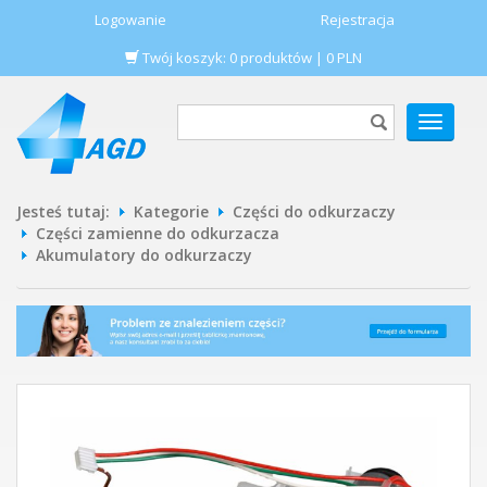
Logowanie
Rejestracja
Twój koszyk:
0
produktów
|
0
PLN
POKAŻ
MENU
Jesteś tutaj:
Kategorie
Części do odkurzaczy
Części zamienne do odkurzacza
Akumulatory do odkurzaczy