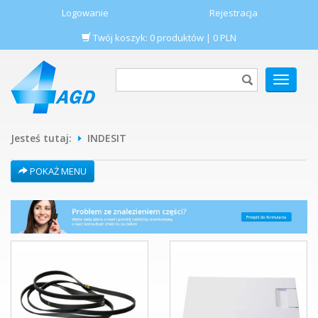
Logowanie
Rejestracja
Twój koszyk:
0
produktów
|
0
PLN
POKAŻ
MENU
Jesteś tutaj:
INDESIT
POKAŻ MENU