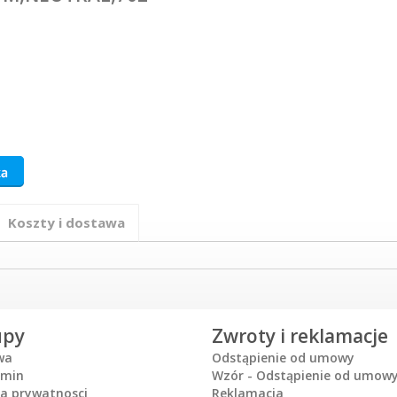
Koszty i dostawa
upy
Zwroty i reklamacje
wa
Odstąpienie od umowy
amin
Wzór - Odstąpienie od umow
ka prywatnosci
Reklamacja