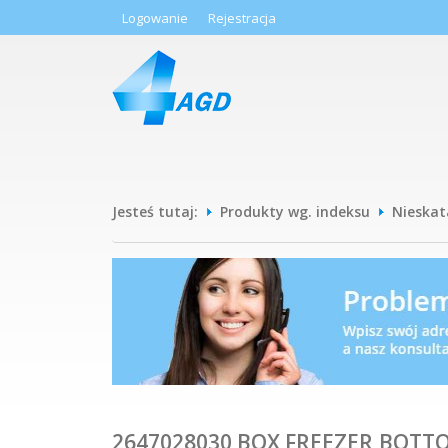
Logowanie
Rejestracja
Jesteś tutaj:
Produkty wg. indeksu
Nieska
2647028030 BOX FREEZER,BOTT