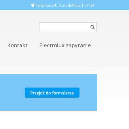
Twój koszyk:
0
produktów
|
0
PLN
Kontakt
Electrolux zapytanie