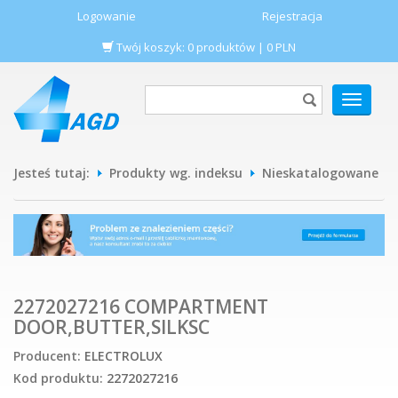
Logowanie
Rejestracja
Twój koszyk:
0
produktów
|
0
PLN
POKAŻ
MENU
Jesteś tutaj:
Produkty wg. indeksu
Nieskatalogowane
2272027216 COMPARTMENT
DOOR,BUTTER,SILKSC
Producent:
ELECTROLUX
Kod produktu:
2272027216