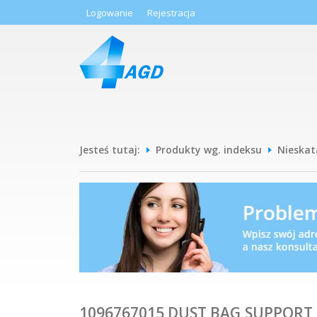
Logowanie
Rejestracja
Jesteś tutaj:
Produkty wg. indeksu
Nieska
1096767015 DUST BAG,SUPPORT