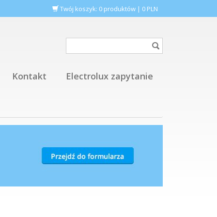
Twój koszyk:
0
produktów
|
0
PLN
Kontakt
Electrolux zapytanie