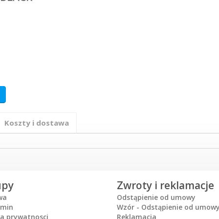
Koszty i dostawa
upy
Zwroty i reklamacje
wa
Odstąpienie od umowy
amin
Wzór - Odstąpienie od umow
ka prywatnosci
Reklamacja