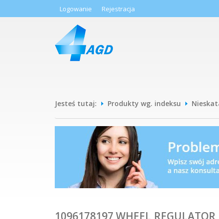
Logowanie
Rejestracja
Jesteś tutaj:
Produkty wg. indeksu
Nieska
1096178197 WHEEL,REGULATOR