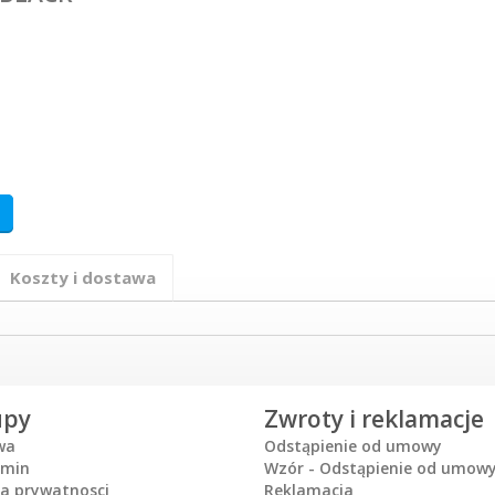
Koszty i dostawa
upy
Zwroty i reklamacje
wa
Odstąpienie od umowy
amin
Wzór - Odstąpienie od umow
ka prywatnosci
Reklamacja