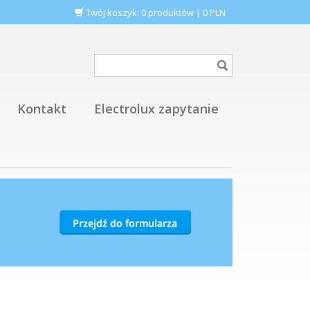
Twój koszyk:
0
produktów
|
0
PLN
Kontakt
Electrolux zapytanie