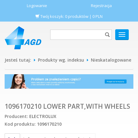
Logowanie
Rejestracja
Twój koszyk:
0
produktów
|
0
PLN
POKAŻ
MENU
Jesteś tutaj:
Produkty wg. indeksu
Nieskatalogowane
1096170210 LOWER PART,WITH WHEELS
Producent:
ELECTROLUX
Kod produktu:
1096170210