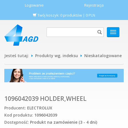
Logowanie
Rejestracja
Twój koszyk:
0
produktów
|
0
PLN
POKAŻ
MENU
Jesteś tutaj:
Produkty wg. indeksu
Nieskatalogowane
1096042039 HOLDER,WHEEL
Producent:
ELECTROLUX
Kod produktu:
1096042039
Dostępność:
Produkt na zamówienie (3 - 4 dni)