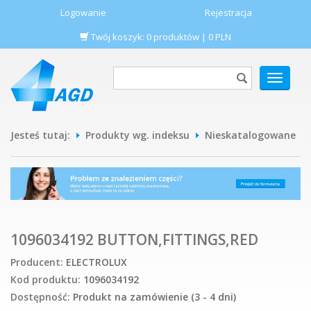
Logowanie
Rejestracja
Twój koszyk:
0
produktów
|
0
PLN
POKAŻ
MENU
Jesteś tutaj:
Produkty wg. indeksu
Nieskatalogowane
1096034192 BUTTON,FITTINGS,RED
Producent:
ELECTROLUX
Kod produktu:
1096034192
Dostępność:
Produkt na zamówienie (3 - 4 dni)