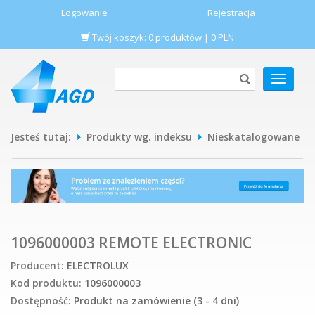
Logowanie
Rejestracja
Twój koszyk:
0
produktów
|
0
PLN
POKAŻ
MENU
Jesteś tutaj:
Produkty wg. indeksu
Nieskatalogowane
1096000003 REMOTE ELECTRONIC
Producent:
ELECTROLUX
Kod produktu:
1096000003
Dostępność:
Produkt na zamówienie (3 - 4 dni)