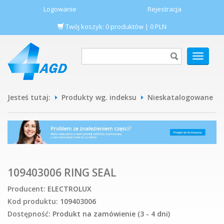
Logowanie
Rejestracja
Twój koszyk:
0
produktów
|
0
PLN
POKAŻ
MENU
Jesteś tutaj:
Produkty wg. indeksu
Nieskatalogowane
109403006 RING SEAL
Producent:
ELECTROLUX
Kod produktu:
109403006
Dostępność:
Produkt na zamówienie (3 - 4 dni)