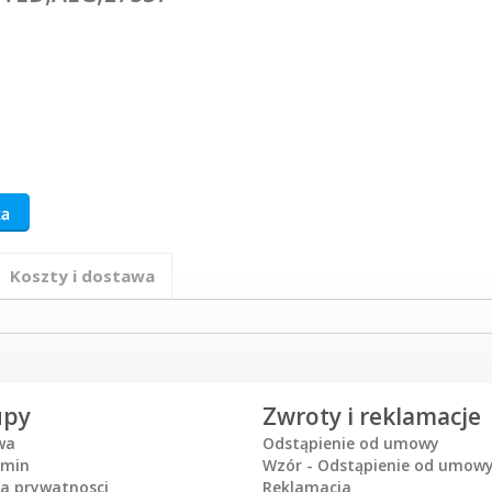
Koszty i dostawa
upy
Zwroty i reklamacje
wa
Odstąpienie od umowy
amin
Wzór - Odstąpienie od umow
ka prywatnosci
Reklamacja