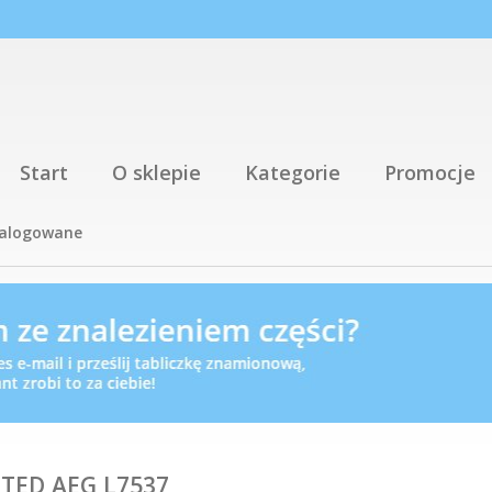
Start
O sklepie
Kategorie
Promocje
talogowane
TED,AEG,L7537