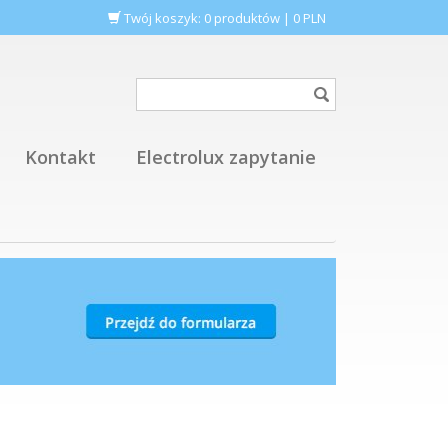
Twój koszyk:
0
produktów
|
0
PLN
Kontakt
Electrolux zapytanie