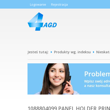
Logowanie
Rejestracja
Jesteś tutaj:
Produkty wg. indeksu
Nieska
1088804099 PANEL HOLDER,PRIN