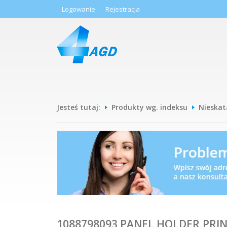
Logowanie
Rejestracja
Jesteś tutaj:
Produkty wg. indeksu
Nieska
1088798093 PANEL HOLDER,PRIN