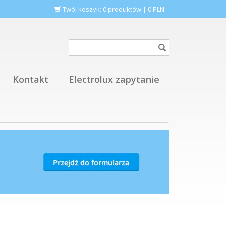
Twój koszyk:
0
produktów
|
0
PLN
Kontakt
Electrolux zapytanie