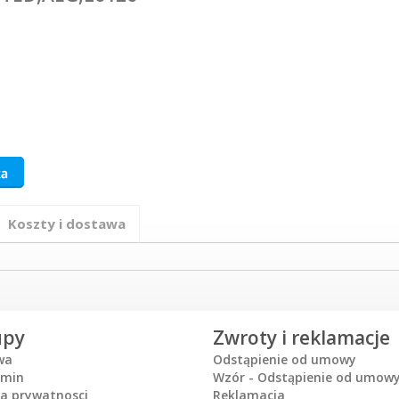
Koszty i dostawa
upy
Zwroty i reklamacje
wa
Odstąpienie od umowy
amin
Wzór - Odstąpienie od umow
ka prywatnosci
Reklamacja