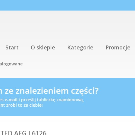
Start
O sklepie
Kategorie
Promocje
talogowane
TED,AEG,L6126