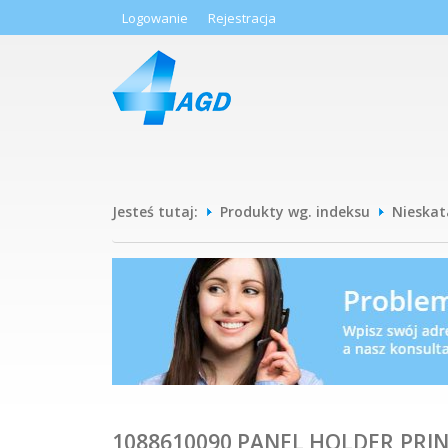
Logowanie
Rejestracja
Jesteś tutaj:
Produkty wg. indeksu
Nieska
1088610090 PANEL HOLDER,PRIN