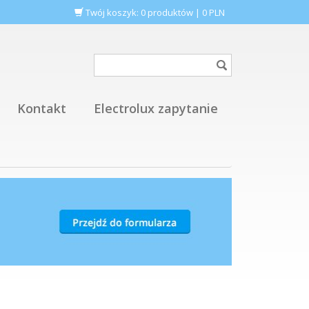
Twój koszyk:
0
produktów
|
0
PLN
Kontakt
Electrolux zapytanie