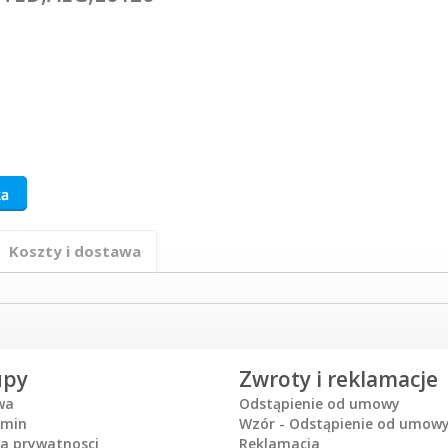
Koszty i dostawa
upy
Zwroty i reklamacje
wa
Odstąpienie od umowy
amin
Wzór - Odstąpienie od umow
ka prywatnosci
Reklamacja