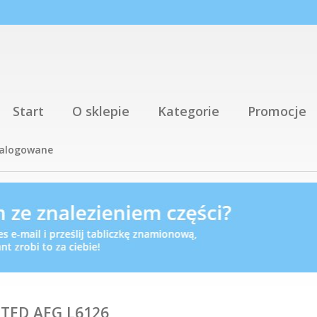
Start
O sklepie
Kategorie
Promocje
talogowane
TED,AEG,L6126