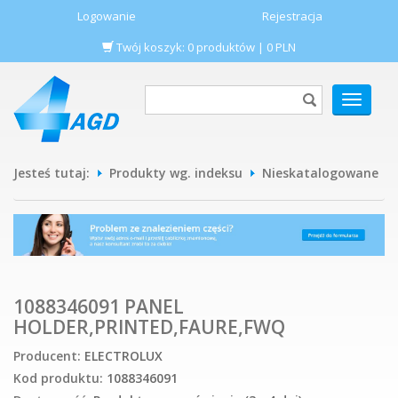
Logowanie
Rejestracja
Twój koszyk:
0
produktów
|
0
PLN
POKAŻ
MENU
Jesteś tutaj:
Produkty wg. indeksu
Nieskatalogowane
1088346091 PANEL
HOLDER,PRINTED,FAURE,FWQ
Producent:
ELECTROLUX
Kod produktu:
1088346091