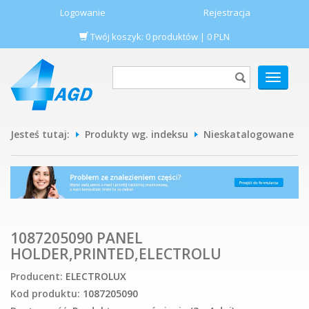
Logowanie
Rejestracja
Twój koszyk:
0
produktów
|
0
PLN
POKAŻ
MENU
Jesteś tutaj:
Produkty wg. indeksu
Nieskatalogowane
1087205090 PANEL
HOLDER,PRINTED,ELECTROLU
Producent:
ELECTROLUX
Kod produktu:
1087205090