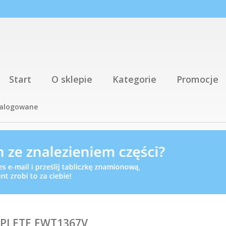
Start
O sklepie
Kategorie
Promocje
talogowane
PLETE,EWT1367V