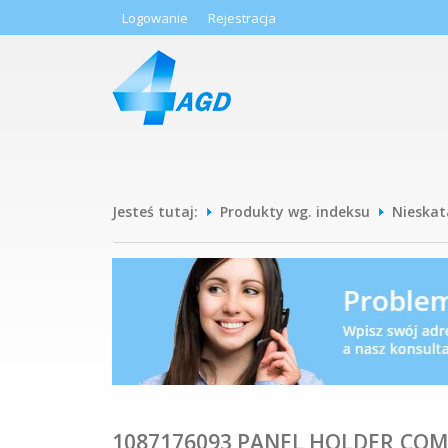
Logowanie
Rejestracja
Jesteś tutaj:
Produkty wg. indeksu
Nieska
1087176093 PANEL HOLDER,COM