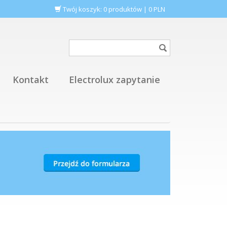
Twój koszyk:
0
produktów
|
0
PLN
Kontakt
Electrolux zapytanie