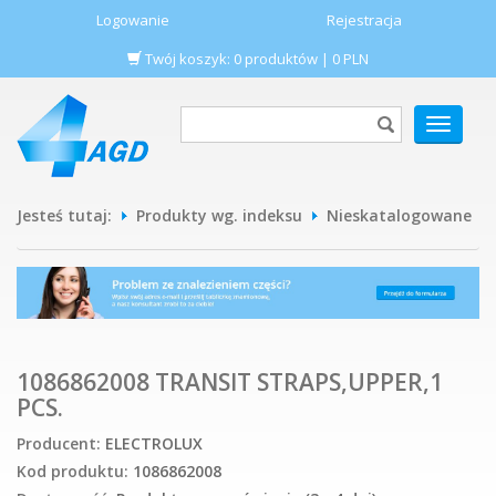
Logowanie
Rejestracja
Twój koszyk:
0
produktów
|
0
PLN
POKAŻ
MENU
Jesteś tutaj:
Produkty wg. indeksu
Nieskatalogowane
1086862008 TRANSIT STRAPS,UPPER,1
PCS.
Producent:
ELECTROLUX
Kod produktu:
1086862008