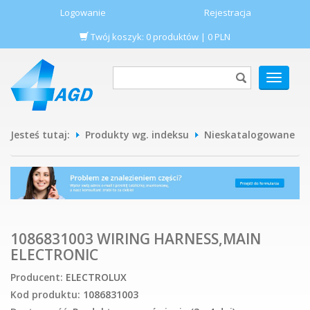
Logowanie
Rejestracja
Twój koszyk:
0
produktów
|
0
PLN
POKAŻ
MENU
Jesteś tutaj:
Produkty wg. indeksu
Nieskatalogowane
1086831003 WIRING HARNESS,MAIN
ELECTRONIC
Producent:
ELECTROLUX
Kod produktu:
1086831003