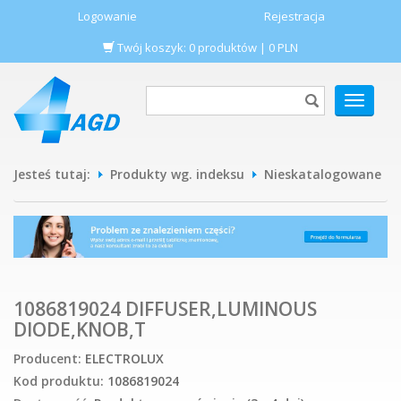
Logowanie
Rejestracja
Twój koszyk:
0
produktów
|
0
PLN
POKAŻ
MENU
Jesteś tutaj:
Produkty wg. indeksu
Nieskatalogowane
1086819024 DIFFUSER,LUMINOUS
DIODE,KNOB,T
Producent:
ELECTROLUX
Kod produktu:
1086819024