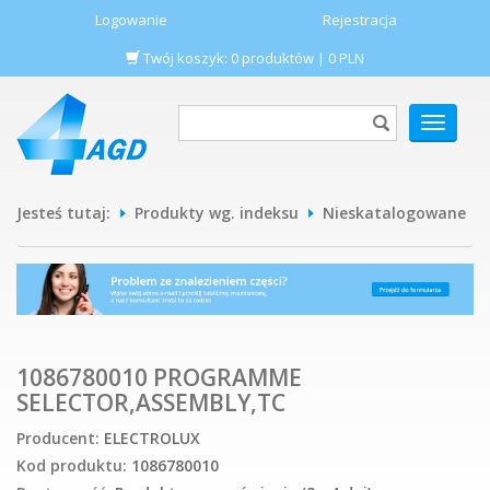
Logowanie
Rejestracja
Twój koszyk:
0
produktów
|
0
PLN
POKAŻ
MENU
Jesteś tutaj:
Produkty wg. indeksu
Nieskatalogowane
1086780010 PROGRAMME
SELECTOR,ASSEMBLY,TC
Producent:
ELECTROLUX
Kod produktu:
1086780010