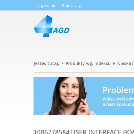
Logowanie
Rejestracja
Jesteś tutaj:
Produkty wg. indeksu
Nieska
1086778584 USER INTERFACE B