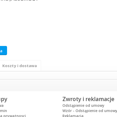
Koszty i dostawa
upy
Zwroty i reklamacje
wa
Odstąpienie od umowy
amin
Wzór - Odstąpienie od umow
ka prywatnosci
Reklamacja