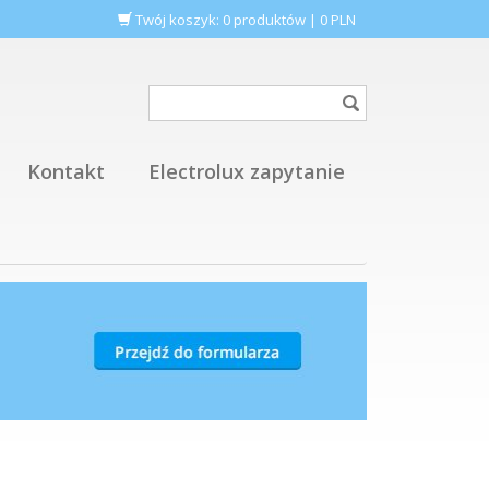
Twój koszyk:
0
produktów
|
0
PLN
Kontakt
Electrolux zapytanie