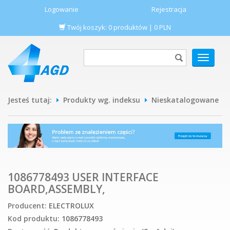
Logowanie
Rejestracja
Twój koszyk:
0
produktów
|
0
PLN
POKAŻ
MENU
Jesteś tutaj:
Produkty wg. indeksu
Nieskatalogowane
1086778493 USER INTERFACE
BOARD,ASSEMBLY,
Producent:
ELECTROLUX
Kod produktu:
1086778493