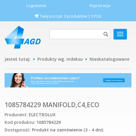
Logowanie
Rejestracja
Twój koszyk:
0
produktów
|
0
PLN
POKAŻ
MENU
Jesteś tutaj:
Produkty wg. indeksu
Nieskatalogowane
1085784229 MANIFOLD,C4,ECO
Producent:
ELECTROLUX
Kod produktu:
1085784229
Dostępność:
Produkt na zamówienie (3 - 4 dni)