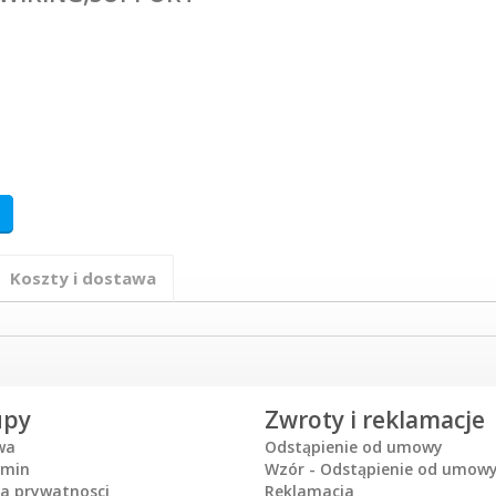
Koszty i dostawa
upy
Zwroty i reklamacje
wa
Odstąpienie od umowy
amin
Wzór - Odstąpienie od umow
ka prywatnosci
Reklamacja