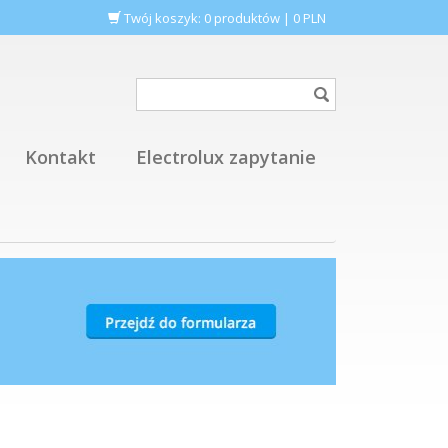
Twój koszyk:
0
produktów
|
0
PLN
Kontakt
Electrolux zapytanie