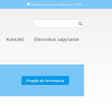
Twój koszyk:
0
produktów
|
0
PLN
Kontakt
Electrolux zapytanie