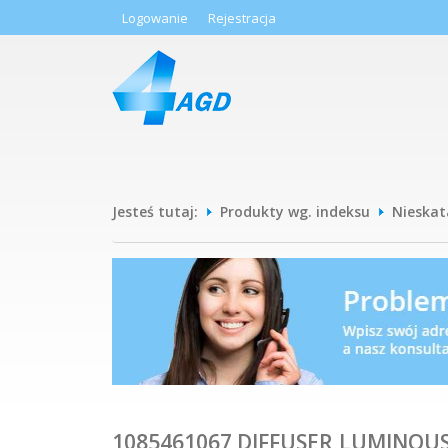
Logowanie
Rejestracja
Jesteś tutaj:
Produkty wg. indeksu
Nieska
1085461067 DIFFUSER,LUMINOUS