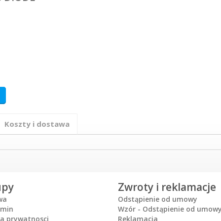
Koszty i dostawa
upy
Zwroty i reklamacje
wa
Odstąpienie od umowy
amin
Wzór - Odstąpienie od umow
ka prywatnosci
Reklamacja