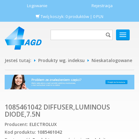
Logowanie
Rejestracja
Twój koszyk:
0
produktów
|
0
PLN
POKAŻ
MENU
Jesteś tutaj:
Produkty wg. indeksu
Nieskatalogowane
1085461042 DIFFUSER,LUMINOUS
DIODE,7.5N
Producent:
ELECTROLUX
Kod produktu:
1085461042