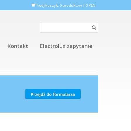
Twój koszyk:
0
produktów
|
0
PLN
Kontakt
Electrolux zapytanie