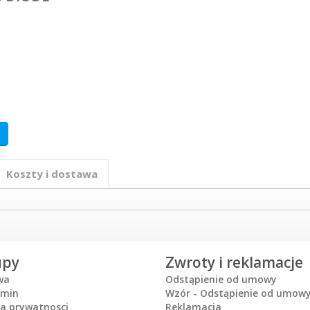
Koszty i dostawa
upy
Zwroty i reklamacje
wa
Odstąpienie od umowy
amin
Wzór - Odstąpienie od umow
ka prywatnosci
Reklamacja