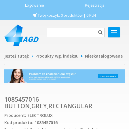
Logowanie
Rejestracja
Twój koszyk:
0
produktów
|
0
PLN
POKAŻ
MENU
Jesteś tutaj:
Produkty wg. indeksu
Nieskatalogowane
1085457016
BUTTON,GREY,RECTANGULAR
Producent:
ELECTROLUX
Kod produktu:
1085457016